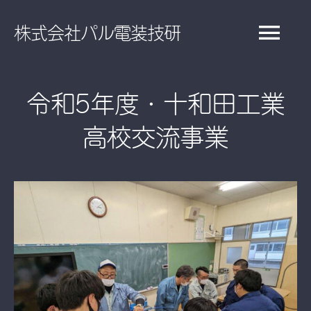
Skip
株式会社パル電装技研
to
Tog
content
Nav
令和5年度・十和田工業
ホーム
高校交流事業
事業内容
施工実績
社内行事
会社概要